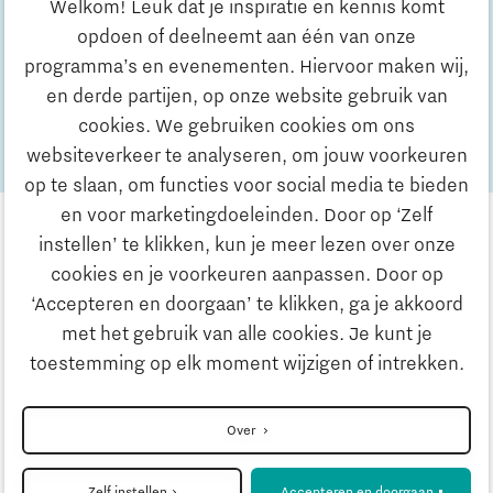
Welkom! Leuk dat je inspiratie en kennis komt
Meld je dan aan voor de nieuwsbrief!
opdoen of deelneemt aan één van onze
programma’s en evenementen. Hiervoor maken wij,
Klik hier!
en derde partijen, op onze website gebruik van
cookies. We gebruiken cookies om ons
websiteverkeer te analyseren, om jouw voorkeuren
op te slaan, om functies voor social media te bieden
en voor marketingdoeleinden. Door op ‘Zelf
instellen’ te klikken, kun je meer lezen over onze
cookies en je voorkeuren aanpassen. Door op
‘Accepteren en doorgaan’ te klikken, ga je akkoord
met het gebruik van alle cookies. Je kunt je
Privacyverklaring
toestemming op elk moment wijzigen of intrekken.
Disclaimer
Over
Zelf instellen
Accepteren en doorgaan