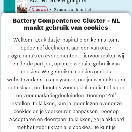
BCC-NL 2025 Highlights
2 minuten leestijd
Nieuws
Battery Compentence Cluster - NL
5 jun 2026
maakt gebruik van cookies
Nederlandse batterijmissie naar China
6 minuten leestijd
Nieuws
Welkom! Leuk dat je inspiratie en kennis komt
opdoen of deelneemt aan één van onze
4 jun 2026
programma’s en evenementen. Hiervoor maken wij,
Vacature | Manager Program Office
en derde partijen, op onze website gebruik van
5 minuten leestijd
Nieuws
cookies. We gebruiken cookies om ons
websiteverkeer te analyseren, om jouw voorkeuren
op te slaan, om functies voor social media te bieden
en voor marketingdoeleinden. Door op ‘Zelf
instellen’ te klikken, kun je meer lezen over onze
cookies en je voorkeuren aanpassen. Door op
‘Accepteren en doorgaan’ te klikken, ga je akkoord
met het gebruik van alle cookies. Je kunt je