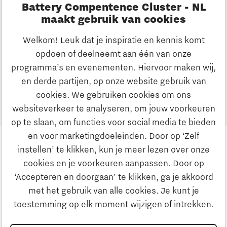
Battery Compentence Cluster - NL
5 jun 2026
maakt gebruik van cookies
Nederlandse batterijmissie naar China
6 minuten leestijd
Nieuws
Welkom! Leuk dat je inspiratie en kennis komt
opdoen of deelneemt aan één van onze
4 jun 2026
programma’s en evenementen. Hiervoor maken wij,
Vacature | Manager Program Office
en derde partijen, op onze website gebruik van
5 minuten leestijd
Nieuws
cookies. We gebruiken cookies om ons
websiteverkeer te analyseren, om jouw voorkeuren
op te slaan, om functies voor social media te bieden
en voor marketingdoeleinden. Door op ‘Zelf
instellen’ te klikken, kun je meer lezen over onze
cookies en je voorkeuren aanpassen. Door op
‘Accepteren en doorgaan’ te klikken, ga je akkoord
met het gebruik van alle cookies. Je kunt je
Privacyverklaring
toestemming op elk moment wijzigen of intrekken.
Disclaimer