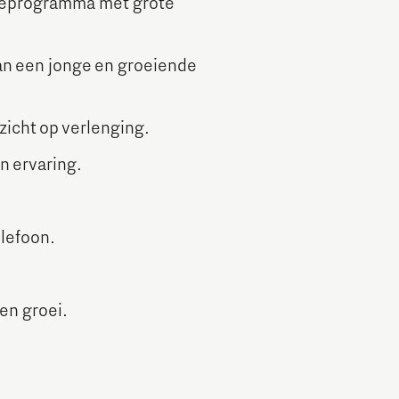
tieprogramma met grote
an een jonge en groeiende
zicht op verlenging.
n ervaring.
lefoon.
en groei.