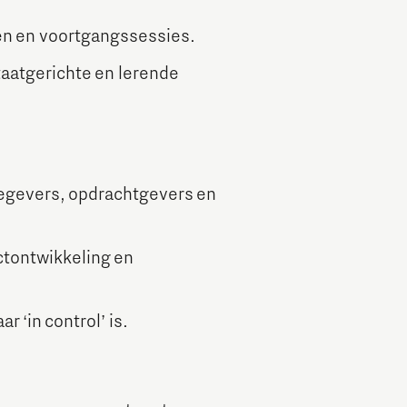
en en voortgangssessies.
aatgerichte en lerende
iegevers, opdrachtgevers en
ctontwikkeling en
‘in control’ is.