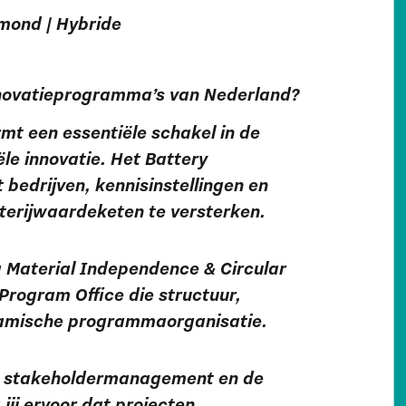
mond | Hybride
innovatieprogramma’s van Nederland?
rmt een essentiële schakel in de
iële innovatie. Het Battery
bedrijven, kennisinstellingen en
erijwaardeketen te versterken.
 Material Independence & Circular
Program Office die structuur,
ynamische programmaorganisatie.
ie, stakeholdermanagement en de
jij ervoor dat projecten,