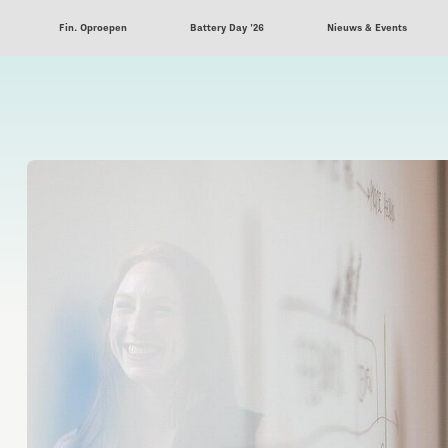
Fin. Oproepen
Battery Day '26
Nieuws & Events