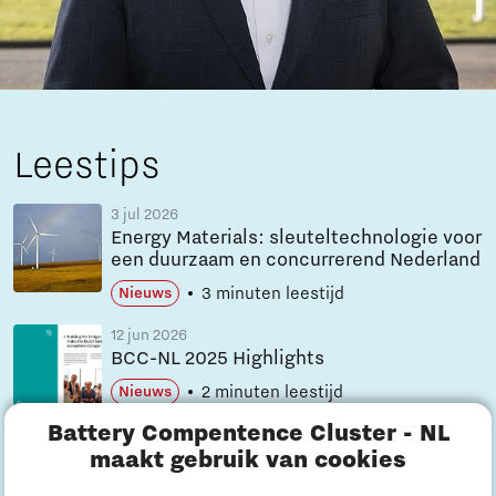
Leestips
3 jul 2026
Energy Materials: sleuteltechnologie voor
een duurzaam en concurrerend Nederland
3 minuten leestijd
Nieuws
12 jun 2026
BCC-NL 2025 Highlights
2 minuten leestijd
Nieuws
Battery Compentence Cluster - NL
5 jun 2026
maakt gebruik van cookies
Nederlandse batterijmissie naar China