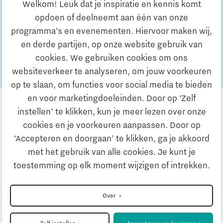
6 minuten leestijd
Nieuws
Welkom! Leuk dat je inspiratie en kennis komt
opdoen of deelneemt aan één van onze
4 jun 2026
programma’s en evenementen. Hiervoor maken wij,
Vacature | Manager Program Office
en derde partijen, op onze website gebruik van
5 minuten leestijd
Nieuws
cookies. We gebruiken cookies om ons
websiteverkeer te analyseren, om jouw voorkeuren
op te slaan, om functies voor social media te bieden
en voor marketingdoeleinden. Door op ‘Zelf
instellen’ te klikken, kun je meer lezen over onze
cookies en je voorkeuren aanpassen. Door op
‘Accepteren en doorgaan’ te klikken, ga je akkoord
met het gebruik van alle cookies. Je kunt je
Privacyverklaring
toestemming op elk moment wijzigen of intrekken.
Disclaimer
Over