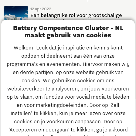
12 apr 2023
Een belangrijke rol voor grootschalige
batterijen in de energietransitie
Battery Compentence Cluster - NL
Nieuws
5 minuten leestijd
maakt gebruik van cookies
Welkom! Leuk dat je inspiratie en kennis komt
Meer resultaten tonen
opdoen of deelneemt aan één van onze
programma’s en evenementen. Hiervoor maken wij,
en derde partijen, op onze website gebruik van
1
2
3
4
5
cookies. We gebruiken cookies om ons
websiteverkeer te analyseren, om jouw voorkeuren
op te slaan, om functies voor social media te bieden
en voor marketingdoeleinden. Door op ‘Zelf
instellen’ te klikken, kun je meer lezen over onze
cookies en je voorkeuren aanpassen. Door op
‘Accepteren en doorgaan’ te klikken, ga je akkoord